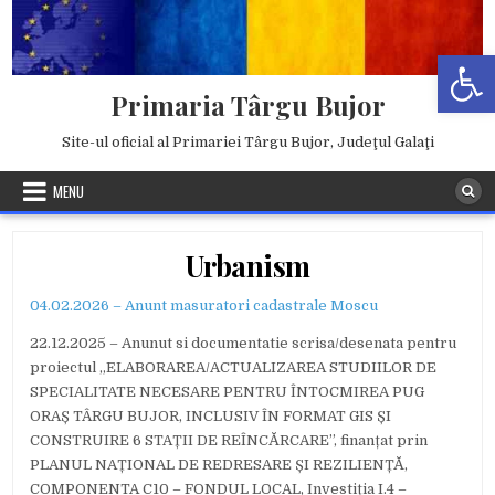
Skip
to
Deschide b
content
Primaria Târgu Bujor
Site-ul oficial al Primariei Târgu Bujor, Judeţul Galaţi
MENU
Urbanism
04.02.2026 – Anunt masuratori cadastrale Moscu
22.12.2025 – Anunut si documentatie scrisa/desenata pentru
proiectul „ELABORAREA/ACTUALIZAREA STUDIILOR DE
SPECIALITATE NECESARE PENTRU ÎNTOCMIREA PUG
ORAȘ TÂRGU BUJOR, INCLUSIV ÎN FORMAT GIS ȘI
CONSTRUIRE 6 STAȚII DE REÎNCĂRCARE”, finanțat prin
PLANUL NAȚIONAL DE REDRESARE ȘI REZILIENȚĂ,
COMPONENTA C10 – FONDUL LOCAL, Investiția I.4 –