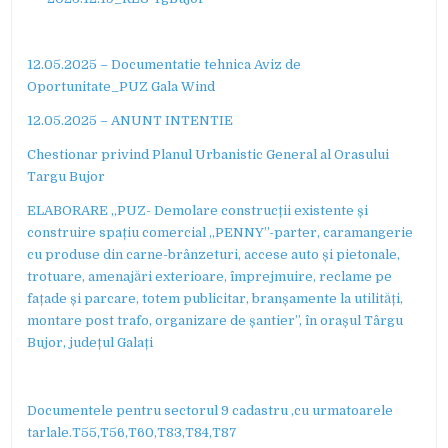
12.05.2025 – Documentatie tehnica Aviz de
Oportunitate_PUZ Gala Wind
12.05.2025 – ANUNT INTENTIE
Chestionar privind Planul Urbanistic General al Orasului
Targu Bujor
ELABORARE ,,PUZ- Demolare construcții existente și
construire spațiu comercial ,,PENNY”-parter, caramangerie
cu produse din carne-brânzeturi, accese auto și pietonale,
trotuare, amenajări exterioare, împrejmuire, reclame pe
fațade și parcare, totem publicitar, branșamente la utilități,
montare post trafo, organizare de șantier”, în orașul Târgu
Bujor, județul Galați
Documentele pentru sectorul 9 cadastru ,cu urmatoarele
tarlale.T55,T56,T60,T83,T84,T87