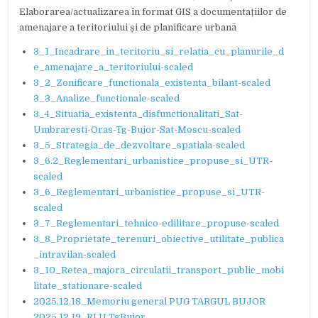
Elaborarea/actualizarea în format GIS a documentațiilor de
amenajare a teritoriului și de planificare urbană
3_1_Incadrare_in_teritoriu_si_relatia_cu_planurile_d
e_amenajare_a_teritoriului-scaled
3_2_Zonificare_functionala_existenta_bilant-scaled
3_3_Analize_functionale-scaled
3_4_Situatia_existenta_disfunctionalitati_Sat-
Umbraresti-Oras-Tg-Bujor-Sat-Moscu-scaled
3_5_Strategia_de_dezvoltare_spatiala-scaled
3_6.2_Reglementari_urbanistice_propuse_si_UTR-
scaled
3_6_Reglementari_urbanistice_propuse_si_UTR-
scaled
3_7_Reglementari_tehnico-edilitare_propuse-scaled
3_8_Proprietate_terenuri_obiective_utilitate_publica
_intravilan-scaled
3_10_Retea_majora_circulatii_transport_public_mobi
litate_stationare-scaled
2025.12.18_Memoriu general PUG TARGUL BUJOR
2025.12.19_RLU TgBujor