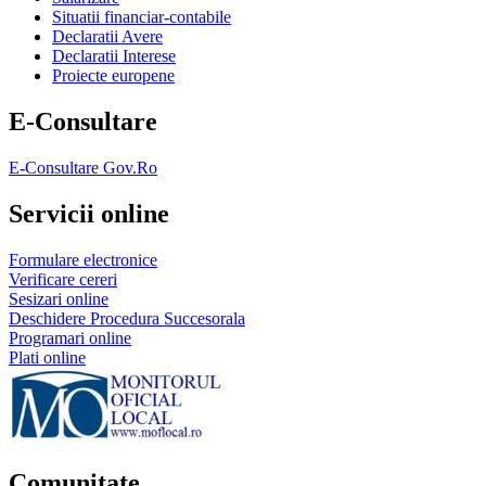
Situatii financiar-contabile
Declaratii Avere
Declaratii Interese
Proiecte europene
E-Consultare
E-Consultare Gov.Ro
Servicii online
Formulare electronice
Verificare cereri
Sesizari online
Deschidere Procedura Succesorala
Programari online
Plati online
Comunitate