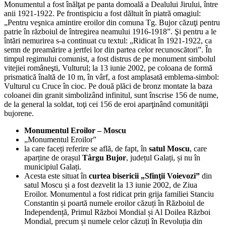
Monumentul a fost înălţat pe panta domoală a Dealului Jirului, între
anii 1921-1922. Pe frontispiciu a fost dăltuit în piatră omagiul:
„Pentru veşnica amintire eroilor din comuna Tg. Bujor căzuţi pentru
patrie în războiul de întregirea neamului 1916-1918”. Şi pentru a le
întări nemurirea s-a continuat cu textul: „Ridicat în 1921-1922, ca
semn de preamărire a jertfei lor din partea celor recunoscători”. În
timpul regimului comunist, a fost distrus de pe monument simbolul
vitejiei româneşti, Vulturul; la 13 iunie 2002, pe coloana de formă
prismatică înaltă de 10 m, în vârf, a fost amplasată emblema-simbol:
Vulturul cu Cruce în cioc. Pe două plăci de bronz montate la baza
coloanei din granit simbolizând infinitul, sunt înscrise 156 de nume,
de la general la soldat, toţi cei 156 de eroi aparţinând comunităţii
bujorene.
Monumentul Eroilor – Moscu
„Monumentul Eroilor”
la care faceți referire se află, de fapt, în
satul Moscu
, care
aparține de orașul
Târgu Bujor
, județul Galați, și nu în
municipiul Galați.
Acesta este situat în
curtea bisericii „Sfinţii Voievozi”
din
satul Moscu și a fost dezvelit la 13 iunie 2002, de Ziua
Eroilor. Monumentul a fost ridicat prin grija familiei Stanciu
Constantin și poartă numele eroilor căzuți în Războiul de
Independență, Primul Război Mondial și Al Doilea Război
Mondial, precum și numele celor căzuți în Revoluția din