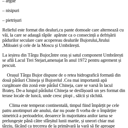
– argile
– nisipuri
– pietrișuri
Relieful este format din dealuri,cu pante domoale care alternează cu
văi, la care se adaugă râpile apărute ca o consecință a defrișării
pădurilor seculare care acopereau dealurile Bujorului,Jirului
,Miloaiei și cele de la Moscu și Umbrărești.
La ieșirea din Târgu Bujor,între oraș și satul component Umbrărești
se află Lacul Trei Stejari,amenajat în anul 1972 pentru agrement și
pescuit.
Orașul Târgu Bujor dispune de o retea hidrografică formată din
două pârâuri Chineja și Bujorelul .Cea mai importantă apă
curgătoare din zonă este pârâul Chineja, care se varsă în lacul
Brateș. De-a lungul pârâului Chineja se desfășoară un șes format din
terase locale de luncă, unde cresc plopi , sălcii și răchită.
Clima este temperat continentală, timpul fiind împărțit pe cele
patru anotimpuri ale anului, dar nu poate fi vorba de o împărțire
simetrică a perioadelor, deoarece în majoritatea anilor iarna se
prelungește până către sfârșitul lunii martie, și uneori chiar mai
târziu, făcând ca trecerea de la primăvară la vară să fie aproape