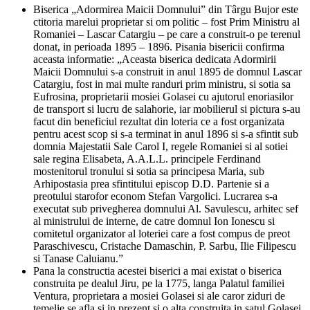
Biserica „Adormirea Maicii Domnului” din Târgu Bujor este
ctitoria marelui proprietar si om politic – fost Prim Ministru al
Romaniei – Lascar Catargiu – pe care a construit-o pe terenul
donat, in perioada 1895 – 1896. Pisania bisericii confirma
aceasta informatie: „Aceasta biserica dedicata Adormirii
Maicii Domnului s-a construit in anul 1895 de domnul Lascar
Catargiu, fost in mai multe randuri prim ministru, si sotia sa
Eufrosina, proprietarii mosiei Golasei cu ajutorul enoriasilor
de transport si lucru de salahorie, iar mobilierul si pictura s-au
facut din beneficiul rezultat din loteria ce a fost organizata
pentru acest scop si s-a terminat in anul 1896 si s-a sfintit sub
domnia Majestatii Sale Carol I, regele Romaniei si al sotiei
sale regina Elisabeta, A.A.L.L. principele Ferdinand
mostenitorul tronului si sotia sa principesa Maria, sub
Arhipostasia prea sfintitului episcop D.D. Partenie si a
preotului starofor econom Stefan Vargolici. Lucrarea s-a
executat sub privegherea domnului Al. Savulescu, arhitec sef
al ministrului de interne, de catre domnul Ion Ionescu si
comitetul organizator al loteriei care a fost compus de preot
Paraschivescu, Cristache Damaschin, P. Sarbu, Ilie Filipescu
si Tanase Caluianu.”
Pana la constructia acestei biserici a mai existat o biserica
construita pe dealul Jiru, pe la 1775, langa Palatul familiei
Ventura, proprietara a mosiei Golasei si ale caror ziduri de
temelie se afla si in prezent si o alta construita in satul Golasei,