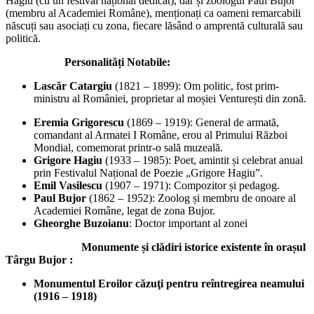
Hagiu (cu un festival național dedicat), dar și zoologul Paul Bujor
(membru al Academiei Române), menționați ca oameni remarcabili
născuți sau asociați cu zona, fiecare lăsând o amprentă culturală sau
politică.
Personalități Notabile:
Lascăr Catargiu
(1821 – 1899): Om politic, fost prim-
ministru al României, proprietar al moșiei Venturești din zonă.
Eremia Grigorescu
(1869 – 1919): General de armată,
comandant al Armatei I Române, erou al Primului Război
Mondial, comemorat printr-o sală muzeală.
Grigore Hagiu
(1933 – 1985): Poet, amintit și celebrat anual
prin Festivalul Național de Poezie „Grigore Hagiu”.
Emil Vasilescu
(1907 – 1971): Compozitor și pedagog.
Paul Bujor
(1862 – 1952): Zoolog și membru de onoare al
Academiei Române, legat de zona Bujor.
Gheorghe Buzoianu
: Doctor important al zonei
Monumente și clădiri istorice existente în orașul
Târgu Bujor :
Monumentul Eroilor căzuţi pentru reîntregirea neamului
(1916 – 1918)