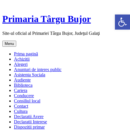
Skip
to
Deschide bar
content
Primaria Târgu Bujor
Site-ul oficial al Primariei Târgu Bujor, Judeţul Galaţi
Menu
Prima pagină
Achizitii
Alegeri
Anunturi de interes public
Asistenta Sociala
Audiente
Biblioteca
Cariera
Conducere
Consiliul local
Contact
Cultura
Declaratii Avere
Declaratii Interese
Dispozitii primar