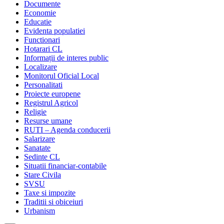
Documente
Economie
Educatie
Evidenta populatiei
Functionari
Hotarari CL
Informații de interes public
Localizare
Monitorul Oficial Local
Personalitati
Proiecte europene
Registrul Agricol
Religie
Resurse umane
RUTI – Agenda conducerii
Salarizare
Sanatate
Sedinte CL
Situatii financiar-contabile
Stare Civila
SVSU
Taxe si impozite
Traditii si obiceiuri
Urbanism