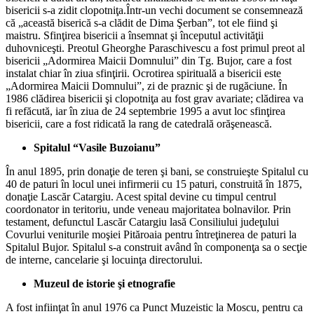
bisericii s-a zidit clopotniţa.Într-un vechi document se consemnează
că „această biserică s-a clădit de Dima Şerban”, tot ele fiind şi
maistru. Sfinţirea bisericii a însemnat şi începutul activităţii
duhovniceşti. Preotul Gheorghe Paraschivescu a fost primul preot al
bisericii „Adormirea Maicii Domnului” din Tg. Bujor, care a fost
instalat chiar în ziua sfinţirii. Ocrotirea spirituală a bisericii este
„Adormirea Maicii Domnului”, zi de praznic şi de rugăciune. În
1986 clădirea bisericii şi clopotniţa au fost grav avariate; clădirea va
fi refăcută, iar în ziua de 24 septembrie 1995 a avut loc sfinţirea
bisericii, care a fost ridicată la rang de catedrală orăşenească.
Spitalul “Vasile Buzoianu”
În anul 1895, prin donaţie de teren şi bani, se construieşte Spitalul cu
40 de paturi în locul unei infirmerii cu 15 paturi, construită în 1875,
donaţie Lascăr Catargiu. Acest spital devine cu timpul centrul
coordonator in teritoriu, unde veneau majoritatea bolnavilor. Prin
testament, defunctul Lascăr Catargiu lasă Consiliului judeţului
Covurlui veniturile moşiei Pităroaia pentru întreţinerea de paturi la
Spitalul Bujor. Spitalul s-a construit având în componenţa sa o secţie
de interne, cancelarie şi locuinţa directorului.
Muzeul de istorie şi etnografie
A fost infiinţat în anul 1976 ca Punct Muzeistic la Moscu, pentru ca