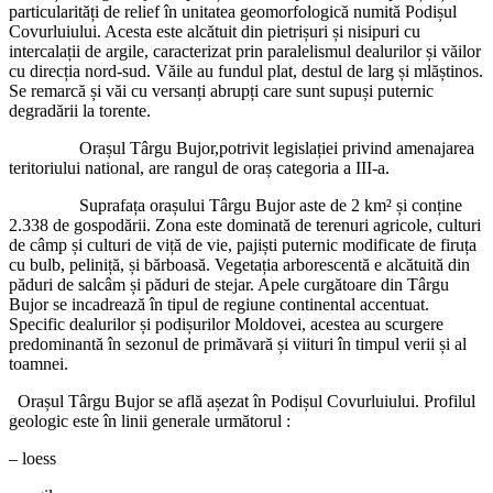
particularități de relief în unitatea geomorfologică numită Podișul
Covurluiului. Acesta este alcătuit din pietrișuri și nisipuri cu
intercalații de argile, caracterizat prin paralelismul dealurilor și văilor
cu direcția nord-sud. Văile au fundul plat, destul de larg și mlăștinos.
Se remarcă și văi cu versanți abrupți care sunt supuși puternic
degradării la torente.
Orașul Târgu Bujor,potrivit legislației privind amenajarea
teritoriului national, are rangul de oraș categoria a III-a.
Suprafața orașului Târgu Bujor aste de 2 km² și conține
2.338 de gospodării. Zona este dominată de terenuri agricole, culturi
de câmp și culturi de viță de vie, pajiști puternic modificate de firuța
cu bulb, peliniță, și bărboasă. Vegetația arborescentă e alcătuită din
păduri de salcâm și păduri de stejar. Apele curgătoare din Târgu
Bujor se incadrează în tipul de regiune continental accentuat.
Specific dealurilor și podișurilor Moldovei, acestea au scurgere
predominantă în sezonul de primăvară și viituri în timpul verii și al
toamnei.
Orașul Târgu Bujor se află așezat în Podișul Covurluiului. Profilul
geologic este în linii generale următorul :
– loess