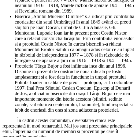
neamului 1916 – 1918, Marele razboi de aparare 1941 – 1945
si Revolutia romana din 1989.
Biserica „Sfintul Mucenic Dimitrie” s-a ridicat prin contributia
enoriasilor din satul Umbrărești în anul 1849 având ca preoti
slujitori pe Ioan Docan, urmat de C-tin Atanasie, Gh.
Munteanu, Lupoaie Ioan iar in prezent preot Costin Nistor,
care a refacut constructia lăcașului. Prin contributia enoriasilor
si a preotului Costin Nistor, în curtea bisericii s-a ridicat
Monumentul Eroilor Satului ca omagiu adus celor ce au luptat
în războiul de independenta 1877 – 1878 si în războaiele de
întregire si de apărare a țării din 1916 – 1918 si 1941 – 1945.
Protoieria Târgu Bujor a fost infiintata inca din anul 1896.
Dispune in prezent de constructie noua ridicata pe fostul
amplasament si a fost data in functiune in timpul preotului
Pohrib Toader in calitate de preot – protopop, la 15 octombrie
1997. Inal Prea Sfintitul Casian Craciun, Episcop al Dunarii
de Jos, a oficiat in bisericile din orașul Târgu Bujor cele mai
importante momente din istoria acestora (sfintiri, sedinte
zonale, sarbatorirea centenarului, hramurile), fiind respectat si
iubit de enoriasii din oras si zona adiacenta protoieriei.
În cadrul acestei comunități, diversitatea etnică este
reprezentată în mod remarcabil. Mai jos sunt prezentate principalele
etnii, împreună cu numărul de membri și procentul pe care îl
reprezintă în populație: