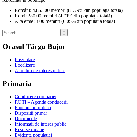
Români: 4,863.00 membri (81.79% din populația totală)
Romi: 280.00 membri (4.71% din populația totală)
Altă etnie: 3.00 membri (0.05% din populația totală)
Search
for:
Orasul Târgu Bujor
Prezentare
Localizare
Anunturi de interes public
Primaria
Conducerea primariei
RUTI – Agenda conducerii
Functionari publici
Dispozitii primar
Documente
Informații de interes public
Resurse umane
Evidenta populatiei