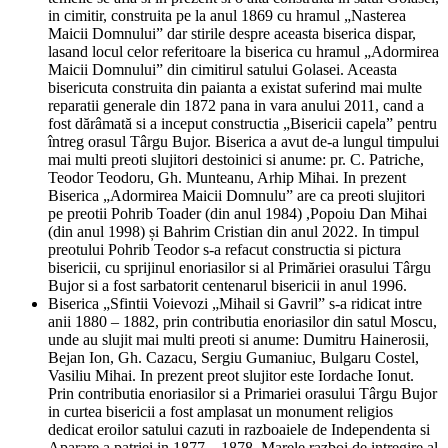
in cimitir, construita pe la anul 1869 cu hramul „Nasterea
Maicii Domnului” dar stirile despre aceasta biserica dispar,
lasand locul celor referitoare la biserica cu hramul „Adormirea
Maicii Domnului” din cimitirul satului Golasei. Aceasta
bisericuta construita din paianta a existat suferind mai multe
reparatii generale din 1872 pana in vara anului 2011, cand a
fost dărâmată si a inceput constructia „Bisericii capela” pentru
întreg orasul Târgu Bujor. Biserica a avut de-a lungul timpului
mai multi preoti slujitori destoinici si anume: pr. C. Patriche,
Teodor Teodoru, Gh. Munteanu, Arhip Mihai. In prezent
Biserica „Adormirea Maicii Domnulu” are ca preoti slujitori
pe preotii Pohrib Toader (din anul 1984) ,Popoiu Dan Mihai
(din anul 1998) și Bahrim Cristian din anul 2022. In timpul
preotului Pohrib Teodor s-a refacut constructia si pictura
bisericii, cu sprijinul enoriasilor si al Primăriei orasului Târgu
Bujor si a fost sarbatorit centenarul bisericii in anul 1996.
Biserica „Sfintii Voievozi „Mihail si Gavril” s-a ridicat intre
anii 1880 – 1882, prin contributia enoriasilor din satul Moscu,
unde au slujit mai multi preoti si anume: Dumitru Hainerosii,
Bejan Ion, Gh. Cazacu, Sergiu Gumaniuc, Bulgaru Costel,
Vasiliu Mihai. In prezent preot slujitor este Iordache Ionut.
Prin contributia enoriasilor si a Primariei orasului Târgu Bujor
in curtea bisericii a fost amplasat un monument religios
dedicat eroilor satului cazuti in razboaiele de Independenta si
Aparare a patriei in 1877 – 1878, Marele razboi de intregire al