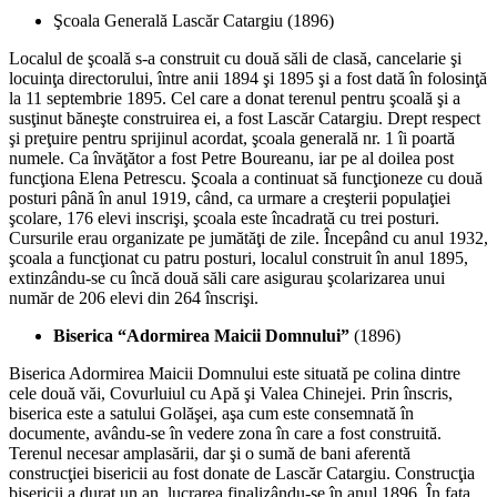
Şcoala Generală Lascăr Catargiu (1896)
Localul de şcoală s-a construit cu două săli de clasă, cancelarie şi
locuinţa directorului, între anii 1894 şi 1895 şi a fost dată în folosinţă
la 11 septembrie 1895. Cel care a donat terenul pentru şcoală şi a
susţinut băneşte construirea ei, a fost Lascăr Catargiu. Drept respect
şi preţuire pentru sprijinul acordat, şcoala generală nr. 1 îi poartă
numele. Ca învăţător a fost Petre Boureanu, iar pe al doilea post
funcţiona Elena Petrescu. Şcoala a continuat să funcţioneze cu două
posturi până în anul 1919, când, ca urmare a creşterii populaţiei
şcolare, 176 elevi inscrişi, şcoala este încadrată cu trei posturi.
Cursurile erau organizate pe jumătăţi de zile. Începând cu anul 1932,
şcoala a funcţionat cu patru posturi, localul construit în anul 1895,
extinzându-se cu încă două săli care asigurau şcolarizarea unui
număr de 206 elevi din 264 înscrişi.
Biserica “Adormirea Maicii Domnului”
(1896)
Biserica Adormirea Maicii Domnului este situată pe colina dintre
cele două văi, Covurluiul cu Apă şi Valea Chinejei. Prin înscris,
biserica este a satului Golăşei, aşa cum este consemnată în
documente, avându-se în vedere zona în care a fost construită.
Terenul necesar amplasării, dar şi o sumă de bani aferentă
construcţiei bisericii au fost donate de Lascăr Catargiu. Construcţia
bisericii a durat un an, lucrarea finalizându-se în anul 1896. În faţa