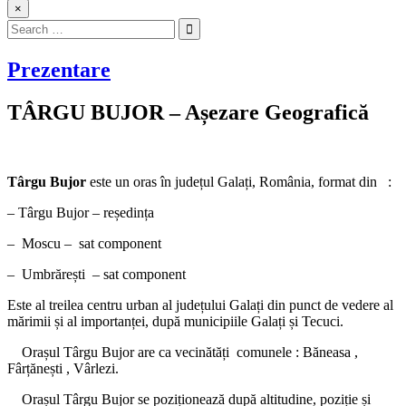
×
Search
for:
Prezentare
TÂRGU BUJOR – Așezare Geografică
Târgu Bujor
este un oras în județul Galați, România, format din :
– Târgu Bujor – reședința
– Moscu – sat component
– Umbrărești – sat component
Este al treilea centru urban al județului Galați din punct de vedere al
mărimii și al importanței, după municipiile Galați și Tecuci.
Orașul Târgu Bujor are ca vecinătăți comunele : Băneasa ,
Fârțănești , Vârlezi.
Orașul Târgu Bujor se poziționează după altitudine, poziție și