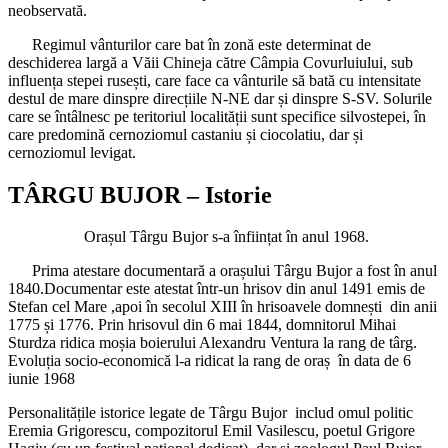
neobservată.
Regimul vânturilor care bat în zonă este determinat de
deschiderea largă a Văii Chineja către Câmpia Covurluiului, sub
influența stepei rusești, care face ca vânturile să bată cu intensitate
destul de mare dinspre direcțiile N-NE dar și dinspre S-SV. Solurile
care se întâlnesc pe teritoriul localității sunt specifice silvostepei, în
care predomină cernoziomul castaniu și ciocolatiu, dar și
cernoziomul levigat.
TÂRGU BUJOR – Istorie
Orașul Târgu Bujor s-a înființat în anul 1968.
Prima atestare documentară a orașului Târgu Bujor a fost în anul
1840.Documentar este atestat într-un hrisov din anul 1491 emis de
Stefan cel Mare ,apoi în secolul XIII în hrisoavele domnești din anii
1775 și 1776. Prin hrisovul din 6 mai 1844, domnitorul Mihai
Sturdza ridica moșia boierului Alexandru Ventura la rang de târg.
Evoluția socio-economică l-a ridicat la rang de oraș în data de 6
iunie 1968
Personalitățile istorice legate de Târgu Bujor includ omul politic
Eremia Grigorescu, compozitorul Emil Vasilescu, poetul Grigore