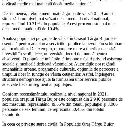
o vârstă medie mai înaintată decât media națională.
De asemenea, trebuie menționat că grupa de vârstă 0 – 9 ani se
situează la un nivel mai scăzut decât media la nivel național,
reprezentând 10.21% din populație. Acest procent este mai mic
decât media națională de 10.4%.
Analiza populației pe grupe de vârstă în Orașul Târgu Bujor este
esențială pentru adaptarea serviciilor publice la nevoile în schimbare
ale locuitorilor. De exemplu, o pondere mare a tinerilor necesită
investiții în școli, licee, universități, locuri de muncă pentru
absolvenți. O populație îmbătrânită impune măsuri privind asistența
socială și medicală dedicată vârstnicilor. Autoritățile pot regândi
amenajările urbane, programele culturale, opțiunile de petrecere a
timpului liber în funcție de vârsta cetățenilor. Astfel, înțelegerea
structurii demografice ajută la furnizarea unor servicii publice
adecvate fiecărui segment al populației.
Conform recensământului realizat la nivel național în 2021,
populația orașului Târgu Bujor este compusă din 2,946 persoane de
sex masculin, reprezintând 49.55% din totalul populației și 3,000
persoane de sex feminin, ce reprezintă 50.45% din totalul
locuitorilor.
În ceea ce privește starea civilă, în Populație Oraș Târgu Bujor,