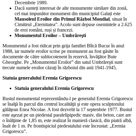
Decembrie 1989.
Dacă sunteți interesat de alte monumente similare din zonă,
cel mai impunător monument din municipiul Galați este
Mausoleul Eroilor din Primul Război Mondial
, situat în
Cimitirul „Eternitatea”. Acolo sunt depuse osemintele a 2.625
de eroi români, ruși și francezi.
Monumentul Eroilor – Umbrăreşti
Monumentul a fost ridicat prin grija familiei Bîtcă Bucur în anul
1988, iar numele eroilor scrise pe momunent au fost găsite în
documente de către sublocotenent în rezervă, învăţător Bute
Gheorghe. Pe „Monumentul Eroilor” din satul Umbrăreşti sunt
trecute numele eroilor căzuţi în războiul din anii 1941-1945.
Statuia generalului Eremia Grigorescu
Statuia generalului Eremia Grigorescu
Bustul monumental reprezentându-l pe generalul Eremia Grigorescu
se înalţă în parcul din centrul localităţii şi este opera sculptorului
gălăţean Enea Nicolae. A fost dezvelit la 17 septenbrie 1977. Bustul
este aşezat pe un piedestal paralelipipedic masiv, din beton, care are
o înălţime de 1,85 m, este realizat în manieră clasică, din piatră albă,
înalt de 1 m. Pe frontispiciul piedestalului este încrustat: „Eremia
Grigorescu”.