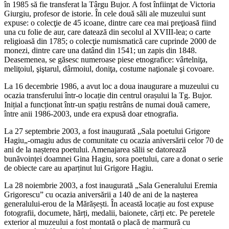
în 1985 să fie transferat la Târgu Bujor. A fost înfiinţat de Victoria
Giurgiu, profesor de istorie. În cele două săli ale muzeului sunt
expuse: o colecţie de 45 icoane, dintre care cea mai preţioasă fiind
una cu folie de aur, care datează din secolul al XVIII-lea; o carte
religioasă din 1785; o colecţie numismatică care cuprinde 2000 de
monezi, dintre care una datând din 1541; un zapis din 1848.
Deasemenea, se găsesc numeroase piese etnografice: vârtelniţa,
meliţoiul, şiştarul, dârmoiul, doniţa, costume naţionale şi covoare.
La 16 decembrie 1986, a avut loc a doua inaugurare a muzeului cu
ocazia transferului într-o locație din centrul orașului la Tg. Bujor.
Inițial a funcționat într-un spațiu restrâns de numai două camere,
între anii 1986-2003, unde era expusă doar etnografia.
La 27 septembrie 2003, a fost inaugurată „Sala poetului Grigore
Hagiu„-omagiu adus de comunitate cu ocazia aniversării celor 70 de
ani de la nașterea poetului. Amenajarea sălii se datorează
bunăvoinței doamnei Gina Hagiu, sora poetului, care a donat o serie
de obiecte care au aparținut lui Grigore Hagiu.
La 28 noiembrie 2003, a fost inaugurată „Sala Generalului Eremia
Grigorescu” cu ocazia aniversării a 140 de ani de la nașterea
generalului-erou de la Mărășești. În această locație au fost expuse
fotografii, documete, hărți, medalii, baionete, cărți etc. Pe peretele
exterior al muzeului a fost montată o placă de marmură cu