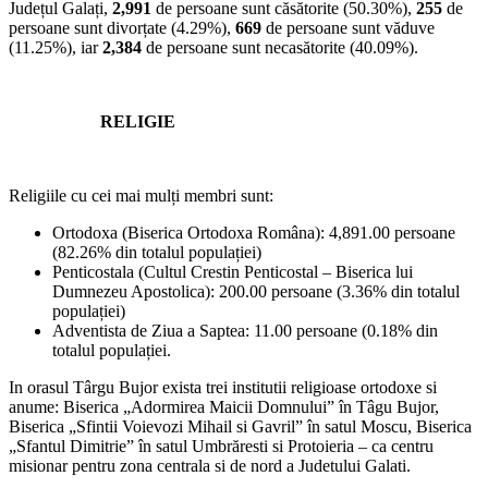
Județul Galați,
2,991
de persoane sunt căsătorite (50.30%),
255
de
persoane sunt divorțate (4.29%),
669
de persoane sunt văduve
(11.25%), iar
2,384
de persoane sunt necasătorite (40.09%).
RELIGIE
Religiile cu cei mai mulți membri sunt:
Ortodoxa (Biserica Ortodoxa Româna): 4,891.00 persoane
(82.26% din totalul populației)
Penticostala (Cultul Crestin Penticostal – Biserica lui
Dumnezeu Apostolica): 200.00 persoane (3.36% din totalul
populației)
Adventista de Ziua a Saptea: 11.00 persoane (0.18% din
totalul populației.
In orasul Târgu Bujor exista trei institutii religioase ortodoxe si
anume: Biserica „Adormirea Maicii Domnului” în Tâgu Bujor,
Biserica „Sfintii Voievozi Mihail si Gavril” în satul Moscu, Biserica
„Sfantul Dimitrie” în satul Umbrăresti si Protoieria – ca centru
misionar pentru zona centrala si de nord a Judetului Galati.