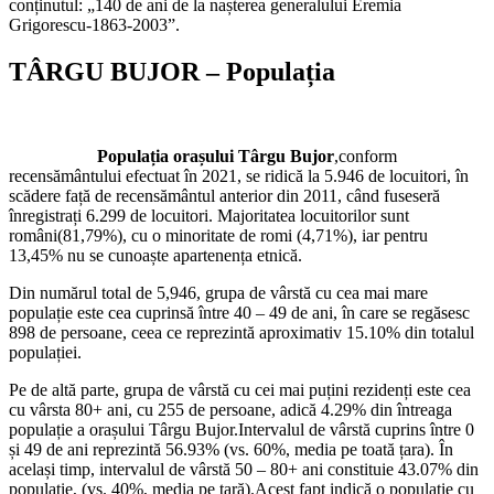
conținutul: „140 de ani de la nașterea generalului Eremia
Grigorescu-1863-2003”.
TÂRGU BUJOR – Populația
Populația orașului Târgu Bujor
,conform
recensământului efectuat în 2021, se ridică la 5.946 de locuitori, în
scădere față de recensământul anterior din 2011, când fuseseră
înregistrați 6.299 de locuitori. Majoritatea locuitorilor sunt
români(81,79%), cu o minoritate de romi (4,71%), iar pentru
13,45% nu se cunoaște apartenența etnică.
Din numărul total de 5,946, grupa de vârstă cu cea mai mare
populație este cea cuprinsă între 40 – 49 de ani, în care se regăsesc
898 de persoane, ceea ce reprezintă aproximativ 15.10% din totalul
populației.
Pe de altă parte, grupa de vârstă cu cei mai puțini rezidenți este cea
cu vârsta 80+ ani, cu 255 de persoane, adică 4.29% din întreaga
populație a orașului Târgu Bujor.Intervalul de vârstă cuprins între 0
și 49 de ani reprezintă 56.93% (vs. 60%, media pe toată țara). În
același timp, intervalul de vârstă 50 – 80+ ani constituie 43.07% din
populație, (vs. 40%, media pe țară).Acest fapt indică o populație cu