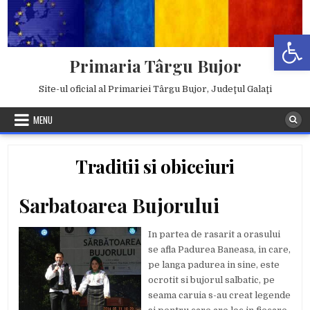
Skip
to
Deschide b
content
Primaria Târgu Bujor
Site-ul oficial al Primariei Târgu Bujor, Judeţul Galaţi
MENU
Traditii si obiceiuri
Sarbatoarea Bujorului
In partea de rasarit a orasului
se afla Padurea Baneasa, in care,
pe langa padurea in sine, este
ocrotit si bujorul salbatic, pe
seama caruia s-au creat legende