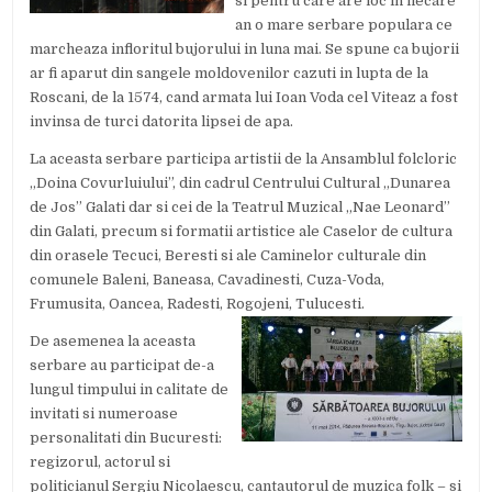
si pentru care are loc in fiecare
an o mare serbare populara ce
marcheaza infloritul bujorului in luna mai. Se spune ca bujorii
ar fi aparut din sangele moldovenilor cazuti in lupta de la
Roscani, de la 1574, cand armata lui Ioan Voda cel Viteaz a fost
invinsa de turci datorita lipsei de apa.
La aceasta serbare participa artistii de la Ansamblul folcloric
„Doina Covurluiului”, din cadrul Centrului Cultural „Dunarea
de Jos” Galati dar si cei de la Teatrul Muzical „Nae Leonard”
din Galati, precum si formatii artistice ale Caselor de cultura
din orasele Tecuci, Beresti si ale Caminelor culturale din
comunele Baleni, Baneasa, Cavadinesti, Cuza-Voda,
Frumusita, Oancea, Radesti, Rogojeni, Tulucesti.
De asemenea la aceasta
serbare au participat de-a
lungul timpului in calitate de
invitati si numeroase
personalitati din Bucuresti:
regizorul, actorul si
politicianul Sergiu Nicolaescu, cantautorul de muzica folk – si