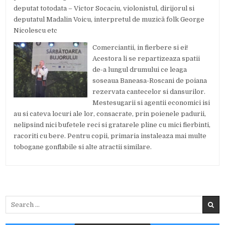
deputat totodata – Victor Socaciu, violonistul, dirijorul si
deputatul Madalin Voicu, interpretul de muzică folk George
Nicolescu etc
Comerciantii, in fierbere si ei!
Acestora li se repartizeaza spatii
de-a lungul drumului ce leaga
soseaua Baneasa-Roscani de poiana
rezervata cantecelor si dansurilor.
Mestesugarii si agentii economici isi
au si cateva locuri ale lor, consacrate, prin poienele padurii,
nelipsind nici bufetele reci si gratarele pline cu mici fierbinti,
racoriti cu bere. Pentru copii, primaria instaleaza mai multe
tobogane gonflabile si alte atractii similare.
Search
for: