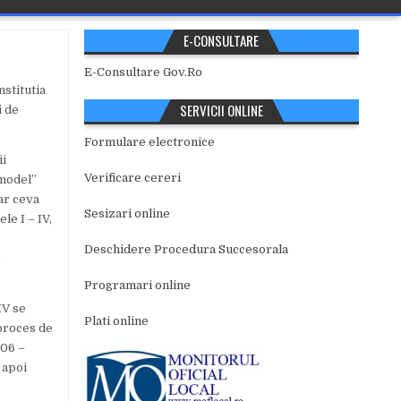
E-CONSULTARE
E-Consultare Gov.Ro
stitutia
SERVICII ONLINE
i de
Formulare electronice
ii
Verificare cereri
 model”
iar ceva
Sesizari online
le I – IV,
Deschidere Procedura Succesorala
m
Programari online
IV se
Plati online
 proces de
006 –
 apoi