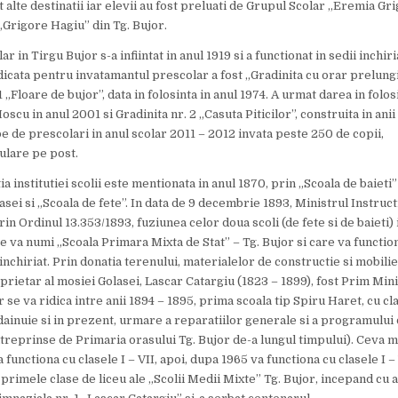
alte destinatii iar elevii au fost preluati de Grupul Scolar „Eremia Gr
„Grigore Hagiu” din Tg. Bujor.
 in Tirgu Bujor s-a infiintat in anul 1919 si a functionat in sedii inchiri
dicata pentru invatamantul prescolar a fost „Gradinita cu orar prelungi
1 „Floare de bujor”, data in folosinta in anul 1974. A urmat darea in folos
oscu in anul 2001 si Gradinita nr. 2 „Casuta Piticilor”, construita in ani
e de prescolari in anul scolar 2011 – 2012 invata peste 250 de copii,
tulare pe post.
a institutiei scolii este mentionata in anul 1870, prin „Scoala de baieti”
asei si „Scoala de fete”. In data de 9 decembrie 1893, Ministrul Instructi
rin Ordinul 13.353/1893, fuziunea celor doua scoli (de fete si de baieti) 
e va numi „Scoala Primara Mixta de Stat” – Tg. Bujor si care va functi
 inchiriat. Prin donatia terenului, materialelor de constructie si mobilie
rietar al mosiei Golasei, Lascar Catargiu (1823 – 1899), fost Prim Mini
 se va ridica intre anii 1894 – 1895, prima scoala tip Spiru Haret, cu cla
dainuie si in prezent, urmare a reparatiilor generale si a programului
ntreprinse de Primaria orasului Tg. Bujor de-a lungul timpului). Ceva ma
a functiona cu clasele I – VII, apoi, dupa 1965 va functiona cu clasele I – 
a primele clase de liceu ale „Scolii Medii Mixte” Tg. Bujor, incepand cu 