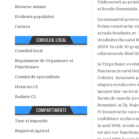
Umbraresti au primit 
Resurse umane
si Scoala Gimnaziala 
Evidenta populatiei
Invatamantul prescolar
Prima constructie ri
Cariera
actuala Gradinita nr. 
CONSILIUL LOCAL
Gradinitei din satul M
2009. In cele 10 grup
Consiliul local
educatoarele fiind ti
Regulament de Organizare si
In Tirgu Bujor evoluti
Functionare
functiona in satul Gol
Comisii de specialitate
Cultelor, hotaraste p
singura scoala care s
Hotarari CL
inceput intr-un local
Sedinte CL
facuta de marele prop
Romaniei, in Tg. Bujor
COMPARTIMENTE
IV (constructie care 
reabilitare scolara i
Taxe si impozite
in anul 1948, scoala v
Registrul Agricol
tot aici vor function