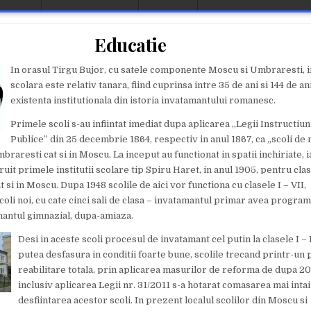
Educatie
In orasul Tirgu Bujor, cu satele componente Moscu si Umbraresti, in
scolara este relativ tanara, fiind cuprinsa intre 35 de ani si 144 de an
existenta institutionala din istoria invatamantului romanesc.
Primele scoli s-au infiintat imediat dupa aplicarea „Legii Instructiun
Publice” din 25 decembrie 1864, respectiv in anul 1867, ca „scoli de
Umbraresti cat si in Moscu. La inceput au functionat in spatii inchiriate, 
uit primele institutii scolare tip Spiru Haret, in anul 1905, pentru clase
 si in Moscu. Dupa 1948 scolile de aici vor functiona cu clasele I – VII,
coli noi, cu cate cinci sali de clasa – invatamantul primar avea progra
mantul gimnazial, dupa-amiaza.
Desi in aceste scoli procesul de invatamant cel putin la clasele I – 
putea desfasura in conditii foarte bune, scolile trecand printr-un
reabilitare totala, prin aplicarea masurilor de reforma de dupa 2
inclusiv aplicarea Legii nr. 31/2011 s-a hotarat comasarea mai intai
desfiintarea acestor scoli. In prezent localul scolilor din Moscu si