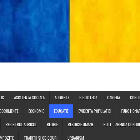
LIC
ASISTENTA SOCIALA
AUDIENTE
BIBLIOTECA
CARIERA
COND
DOCUMENTE
ECONOMIE
EDUCATIE
EVIDENTA POPULATIEI
FUNCTIONAR
REGISTRUL AGRICOL
RELIGIE
RESURSE UMANE
RUTI – AGENDA CONDUC
 IMPOZITE
TRADITII SI OBICEIURI
URBANISM