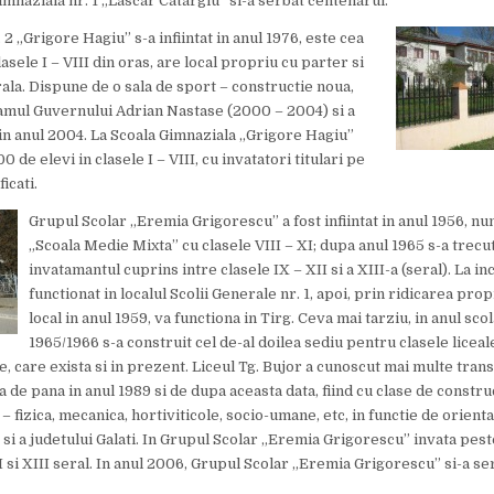
imnaziala nr. 1 „Lascar Catargiu” si-a serbat centenarul.
 2 „Grigore Hagiu” s-a infiintat in anul 1976, este cea
asele I – VIII din oras, are local propriu cu parter si
trala. Dispune de o sala de sport – constructie noua,
amul Guvernului Adrian Nastase (2000 – 2004) si a
a in anul 2004. La Scoala Gimnaziala „Grigore Hagiu”
 de elevi in clasele I – VIII, cu invatatori titulari pe
icati.
Grupul Scolar „Eremia Grigorescu” a fost infiintat in anul 1956, n
„Scoala Medie Mixta” cu clasele VIII – XI; dupa anul 1965 s-a trecut
invatamantul cuprins intre clasele IX – XII si a XIII-a (seral). La in
functionat in localul Scolii Generale nr. 1, apoi, prin ridicarea prop
local in anul 1959, va functiona in Tirg. Ceva mai tarziu, in anul sco
1965/1966 s-a construit cel de-al doilea sediu pentru clasele liceal
, care exista si in prezent. Liceul Tg. Bujor a cunoscut mai multe tran
ia de pana in anul 1989 si de dupa aceasta data, fiind cu clase de construc
– fizica, mecanica, hortiviticole, socio-umane, etc, in functie de orient
 si a judetului Galati. In Grupul Scolar „Eremia Grigorescu” invata pes
XII si XIII seral. In anul 2006, Grupul Scolar „Eremia Grigorescu” si-a se