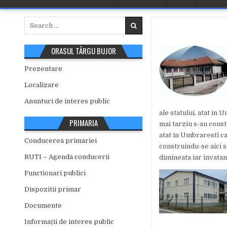
Search
for:
ORASUL TÂRGU BUJOR
Prezentare
Localizare
Anunturi de interes public
ale statului, atat in 
PRIMARIA
mai tarziu s-au constr
atat in Umbraresti cat
Conducerea primariei
construindu-se aici s
RUTI – Agenda conducerii
dimineata iar invata
Functionari publici
Dispozitii primar
Documente
Informații de interes public