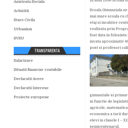
In anul 1996 Scoala G
Asistenta Sociala
Scoala Gimnaziala nr.
Achizitii
mai mare scoala cu cl
Stare Civila
etaj si incalzire cen
realizata prin Progr
Urbanism
fost data in folosint
SVSU
invata aproximativ 400
post si profesori calif
TRANSPARENTA
Salarizare
Situatii financiar-contabile
Declaratii Avere
Declaratii Interese
gimnaziale si primare
Proiecte europene
in functie de legislat
agricole, matematica 
economica a tarii dar
elevi in clasele I – 
semicentenarul.