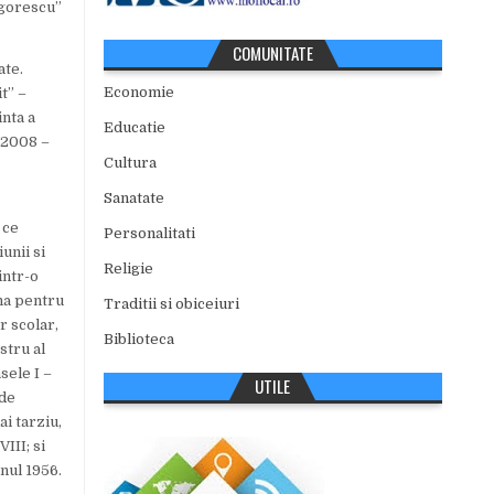
igorescu”
COMUNITATE
ate.
Economie
t” –
inta a
Educatie
i 2008 –
Cultura
Sanatate
 ce
Personalitati
unii si
Religie
intr-o
ona pentru
Traditii si obiceiuri
r scolar,
Biblioteca
stru al
sele I –
UTILE
 de
i tarziu,
VIII; si
anul 1956.