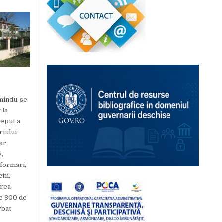
umindu-se
 la
ceput a
riului
lar
e,
sformari,
tii,
area
te 800 de
rbat