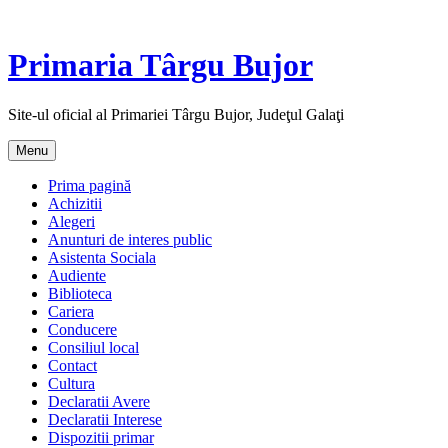
Skip
to
content
Primaria Târgu Bujor
Site-ul oficial al Primariei Târgu Bujor, Judeţul Galaţi
Menu
Prima pagină
Achizitii
Alegeri
Anunturi de interes public
Asistenta Sociala
Audiente
Biblioteca
Cariera
Conducere
Consiliul local
Contact
Cultura
Declaratii Avere
Declaratii Interese
Dispozitii primar