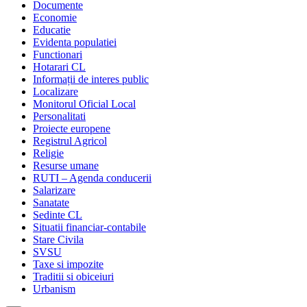
Documente
Economie
Educatie
Evidenta populatiei
Functionari
Hotarari CL
Informații de interes public
Localizare
Monitorul Oficial Local
Personalitati
Proiecte europene
Registrul Agricol
Religie
Resurse umane
RUTI – Agenda conducerii
Salarizare
Sanatate
Sedinte CL
Situatii financiar-contabile
Stare Civila
SVSU
Taxe si impozite
Traditii si obiceiuri
Urbanism