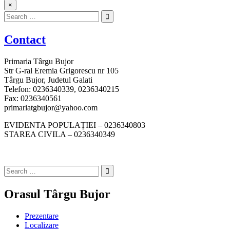
×
Search
for:
Contact
Primaria Târgu Bujor
Str G-ral Eremia Grigorescu nr 105
Târgu Bujor, Judetul Galati
Telefon: 0236340339, 0236340215
Fax: 0236340561
primariatgbujor@yahoo.com
EVIDENTA POPULAȚIEI – 0236340803
STAREA CIVILA – 0236340349
Search
for:
Orasul Târgu Bujor
Prezentare
Localizare