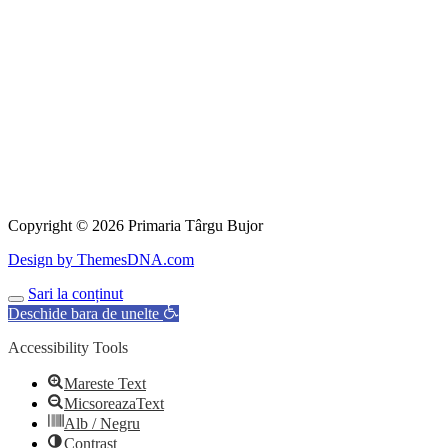
Copyright © 2026 Primaria Târgu Bujor
Design by ThemesDNA.com
Sari la conținut
Scroll
Deschide bara de unelte
to
Top
Accessibility Tools
Mareste Text
MicsoreazaText
Alb / Negru
Contrast