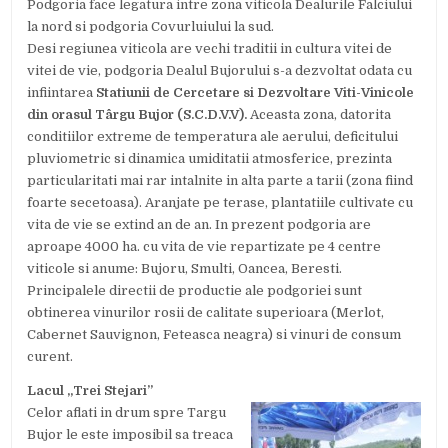
Podgoria face legatura intre zona viticola Dealurile Falciului
la nord si podgoria Covurluiului la sud.
Desi regiunea viticola are vechi traditii in cultura vitei de
vitei de vie, podgoria Dealul Bujorului s-a dezvoltat odata cu
infiintarea
Statiunii de Cercetare si Dezvoltare Viti-Vinicole
din orasul Târgu Bujor (S.C.D.V.V).
Aceasta zona, datorita
conditiilor extreme de temperatura ale aerului, deficitului
pluviometric si dinamica umiditatii atmosferice, prezinta
particularitati mai rar intalnite in alta parte a tarii (zona fiind
foarte secetoasa). Aranjate pe terase, plantatiile cultivate cu
vita de vie se extind an de an. In prezent podgoria are
aproape 4000 ha. cu vita de vie repartizate pe 4 centre
viticole si anume: Bujoru, Smulti, Oancea, Beresti.
Principalele directii de productie ale podgoriei sunt
obtinerea vinurilor rosii de calitate superioara (Merlot,
Cabernet Sauvignon, Feteasca neagra) si vinuri de consum
curent.
Lacul „Trei Stejari”
Celor aflati in drum spre Targu
Bujor le este imposibil sa treaca