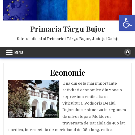
Skip
to
Deschide b
content
Primaria Târgu Bujor
Site-ul oficial al Primariei Târgu Bujor, Judeţul Galaţi
MENU
Economie
Una din cele mai importante
activitati economice din zone o
reprezinta vinificatia si
viticultura. Podgoria Dealul
Bujorului se situeaza in regiunea
de silvostepa a Moldovei,
traversata de paralela de 46o lat.
nordica, intersectata de meridianul de 28o long. estica.