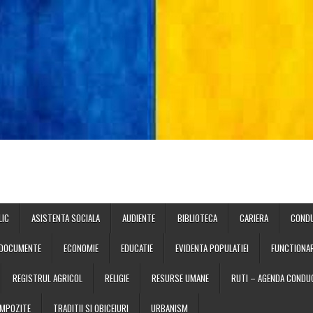
LIC
ASISTENTA SOCIALA
AUDIENTE
BIBLIOTECA
CARIERA
COND
DOCUMENTE
ECONOMIE
EDUCATIE
EVIDENTA POPULATIEI
FUNCTIONAR
REGISTRUL AGRICOL
RELIGIE
RESURSE UMANE
RUTI – AGENDA CONDUC
 IMPOZITE
TRADITII SI OBICEIURI
URBANISM