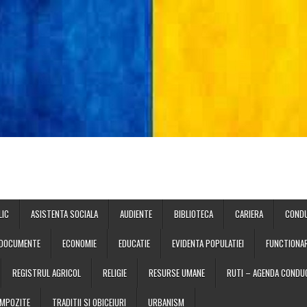
LIC
ASISTENTA SOCIALA
AUDIENTE
BIBLIOTECA
CARIERA
COND
DOCUMENTE
ECONOMIE
EDUCATIE
EVIDENTA POPULATIEI
FUNCTIONAR
REGISTRUL AGRICOL
RELIGIE
RESURSE UMANE
RUTI – AGENDA CONDUC
 IMPOZITE
TRADITII SI OBICEIURI
URBANISM