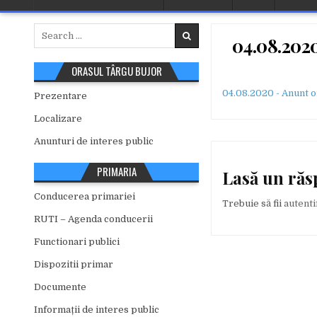
Search
04.08.202
for:
ORASUL TÂRGU BUJOR
04.08.2020 - Anunt 
Prezentare
Localizare
Anunturi de interes public
PRIMARIA
Lasă un ră
Conducerea primariei
Trebuie să fii
autenti
RUTI – Agenda conducerii
Functionari publici
Dispozitii primar
Documente
Informații de interes public