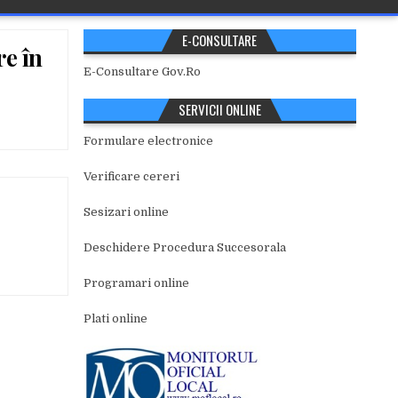
E-CONSULTARE
e în
E-Consultare Gov.Ro
SERVICII ONLINE
Formulare electronice
Verificare cereri
Sesizari online
Deschidere Procedura Succesorala
Programari online
Plati online